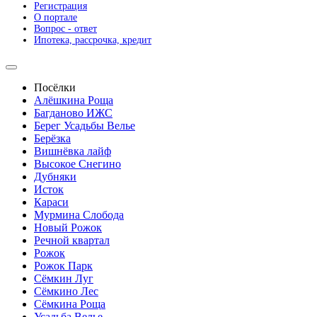
Регистрация
О портале
Вопрос - ответ
Ипотека, рассрочка, кредит
Посёлки
Алёшкина Роща
Багданово ИЖС
Берег Усадьбы Велье
Берёзка
Вишнёвка лайф
Высокое Снегино
Дубняки
Исток
Караси
Мурмина Слобода
Новый Рожок
Речной квартал
Рожок
Рожок Парк
Сёмкин Луг
Сёмкино Лес
Сёмкина Роща
Усадьба Велье