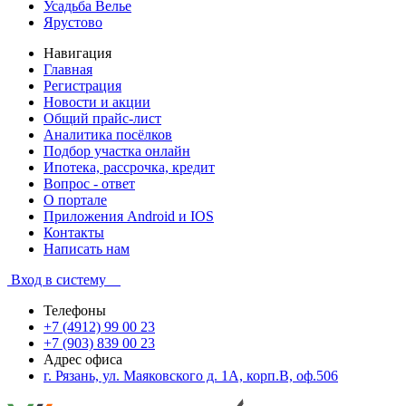
Усадьба Велье
Ярустово
Навигация
Главная
Регистрация
Новости и акции
Общий прайс-лист
Аналитика посёлков
Подбор участка онлайн
Ипотека, рассрочка, кредит
Вопрос - ответ
О портале
Приложения Android и IOS
Контакты
Написать нам
Вход в систему
Телефоны
+7 (4912) 99 00 23
+7 (903) 839 00 23
Адрес офиса
г. Рязань, ул. Маяковского д. 1А, корп.В, оф.506