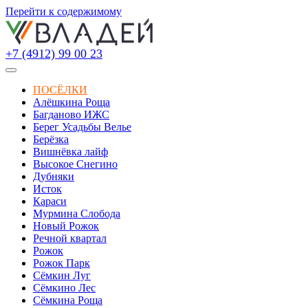
Перейти к содержимому
+7 (4912) 99 00 23
ПОСЁЛКИ
Алёшкина Роща
Багданово ИЖС
Берег Усадьбы Велье
Берёзка
Вишнёвка лайф
Высокое Снегино
Дубняки
Исток
Караси
Мурмина Слобода
Новый Рожок
Речной квартал
Рожок
Рожок Парк
Сёмкин Луг
Сёмкино Лес
Сёмкина Роща