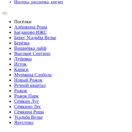
Ипотека, рассрочка, кредит
Посёлки
Алёшкина Роща
Багданово ИЖС
Берег Усадьбы Велье
Берёзка
Вишнёвка лайф
Высокое Снегино
Дубняки
Исток
Караси
Мурмина Слобода
Новый Рожок
Речной квартал
Рожок
Рожок Парк
Сёмкин Луг
Сёмкино Лес
Сёмкина Роща
Усадьба Велье
Ярустово