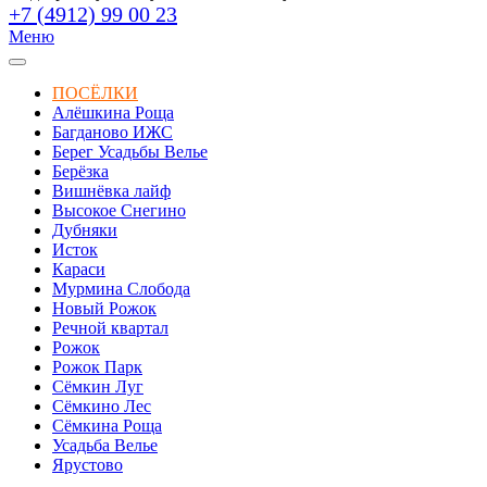
+7 (4912) 99 00 23
Меню
ПОСЁЛКИ
Алёшкина Роща
Багданово ИЖС
Берег Усадьбы Велье
Берёзка
Вишнёвка лайф
Высокое Снегино
Дубняки
Исток
Караси
Мурмина Слобода
Новый Рожок
Речной квартал
Рожок
Рожок Парк
Сёмкин Луг
Сёмкино Лес
Сёмкина Роща
Усадьба Велье
Ярустово