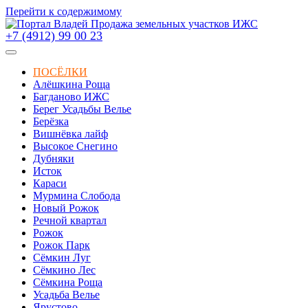
Перейти к содержимому
+7 (4912) 99 00 23
ПОСЁЛКИ
Алёшкина Роща
Багданово ИЖС
Берег Усадьбы Велье
Берёзка
Вишнёвка лайф
Высокое Снегино
Дубняки
Исток
Караси
Мурмина Слобода
Новый Рожок
Речной квартал
Рожок
Рожок Парк
Сёмкин Луг
Сёмкино Лес
Сёмкина Роща
Усадьба Велье
Ярустово