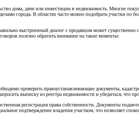
ьство дома, дачи или инвестиции в недвижимость. Многие поку
делами города. В областях часто можно подобрать участки по бо
авильно выстроенный диалог с продавцом может существенно сн
еговоров полезно обратить внимание на такие моменты:
еобходимо проверить правоустанавливающие документы, кадастро
просить выписку из реестра недвижимости и убедиться, что про
рственная регистрация права собственности. Документы подаю
иальное подтверждение владения участком, что позволяет спок