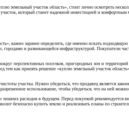
куплю земельный участок область», стоит лично осмотреть неско
 участок, который станет надежной инвестицией и комфортным 
асть», важно заранее определить, где именно искать подходящу
, городами и развивающейся инфраструктурой. Покупатели час
округ перспективных поселков, пригородных зон и территорий 
ед тем как принять решение «куплю земельный участок область»
стоты участка. Нужно убедиться, что продавец является законн
разрешенное использование, чтобы убедиться, что на ней можно
и лишних расходов в будущем. Перед покупкой рекомендуется в
зволит безопасно купить землю и реализовать планы по строитель