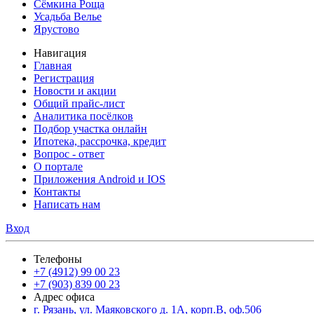
Сёмкина Роща
Усадьба Велье
Ярустово
Навигация
Главная
Регистрация
Новости и акции
Общий прайс-лист
Аналитика посёлков
Подбор участка онлайн
Ипотека, рассрочка, кредит
Вопрос - ответ
О портале
Приложения Android и IOS
Контакты
Написать нам
Вход
Телефоны
+7 (4912) 99 00 23
+7 (903) 839 00 23
Адрес офиса
г. Рязань, ул. Маяковского д. 1А, корп.В, оф.506