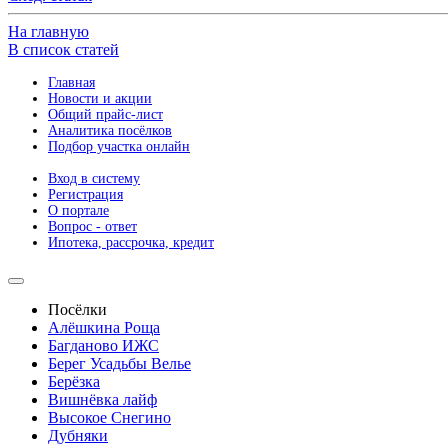
На главную
В список статей
Главная
Новости и акции
Общий прайс-лист
Аналитика посёлков
Подбор участка онлайн
Вход в систему
Регистрация
О портале
Вопрос - ответ
Ипотека, рассрочка, кредит
Посёлки
Алёшкина Роща
Багданово ИЖС
Берег Усадьбы Велье
Берёзка
Вишнёвка лайф
Высокое Снегино
Дубняки