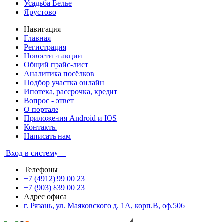
Усадьба Велье
Ярустово
Навигация
Главная
Регистрация
Новости и акции
Общий прайс-лист
Аналитика посёлков
Подбор участка онлайн
Ипотека, рассрочка, кредит
Вопрос - ответ
О портале
Приложения Android и IOS
Контакты
Написать нам
Вход в систему
Телефоны
+7 (4912) 99 00 23
+7 (903) 839 00 23
Адрес офиса
г. Рязань, ул. Маяковского д. 1А, корп.В, оф.506