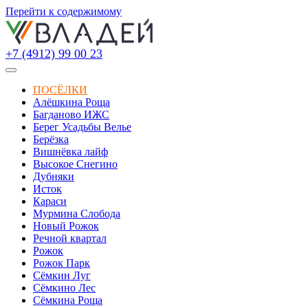
Перейти к содержимому
+7 (4912) 99 00 23
ПОСЁЛКИ
Алёшкина Роща
Багданово ИЖС
Берег Усадьбы Велье
Берёзка
Вишнёвка лайф
Высокое Снегино
Дубняки
Исток
Караси
Мурмина Слобода
Новый Рожок
Речной квартал
Рожок
Рожок Парк
Сёмкин Луг
Сёмкино Лес
Сёмкина Роща