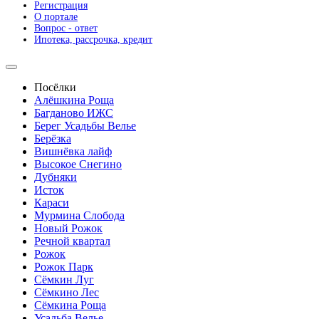
Регистрация
О портале
Вопрос - ответ
Ипотека, рассрочка, кредит
Посёлки
Алёшкина Роща
Багданово ИЖС
Берег Усадьбы Велье
Берёзка
Вишнёвка лайф
Высокое Снегино
Дубняки
Исток
Караси
Мурмина Слобода
Новый Рожок
Речной квартал
Рожок
Рожок Парк
Сёмкин Луг
Сёмкино Лес
Сёмкина Роща
Усадьба Велье