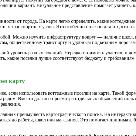
дящий вариант. Визуальное представление помогает увидеть, к
ости от города. На карте легко определить, какие коттеджные п
жных транспортных узлов. Это особенно полезно для тех, кто пла
 собой. Можно изучить инфраструктуру вокруг — наличие школ,
ассам, общественному транспорту и удобным подъездным дорогам
овой уровень разных локаций. Нередко стоимость участков и дом
ть, какие поселки лучше соответствуют бюджету и требованиям
рез карту
е, если использовать коттеджные поселки на карте. Такой форм
ы рядом. Вместо долгого просмотра отдельных объявлений польз
правления.
главных преимуществ картографического поиска. На интерактивн
раться до работы, школ или магазинов. Это помогает принимать 
етна при большом количестве предложений. Коттеджные поселки