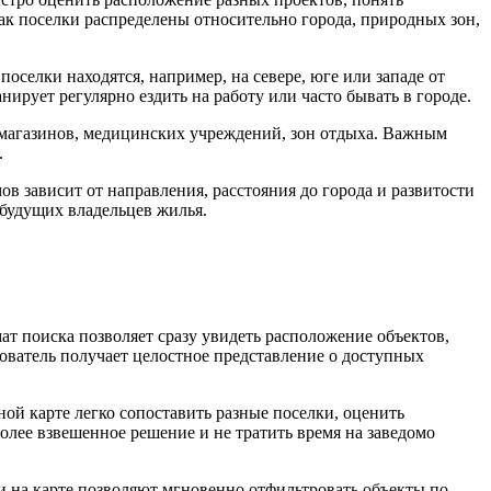
ак поселки распределены относительно города, природных зон,
оселки находятся, например, на севере, юге или западе от
нирует регулярно ездить на работу или часто бывать в городе.
 магазинов, медицинских учреждений, зон отдыха. Важным
.
ов зависит от направления, расстояния до города и развитости
 будущих владельцев жилья.
ат поиска позволяет сразу увидеть расположение объектов,
ователь получает целостное представление о доступных
ой карте легко сопоставить разные поселки, оценить
более взвешенное решение и не тратить время на заведомо
 на карте позволяют мгновенно отфильтровать объекты по