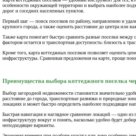
особенности окружающей территории и выбрать наиболее подхо
дорог и соседних населенных пунктов.
Первый шаг — поиск поселков по району, направлению и удаленн
крупного города, а также оценить расстояние до центра или ва
Также карта помогает быстро сравнить разные поселки между
фактором остается и транспортная доступность: близость к тр
Кроме того, карта коттеджных поселков позволяет оценить цен
инфраструктуры. Сравнивая предложения на карте, проще поня
Преимущества выбора коттеджного поселка че
Выбор загородной недвижимости становится значительно удобне
расстояние до города, транспортные развязки и природные зон
локациях и может быстро определить наиболее подходящие на
Быстрая навигация и наглядное сравнение локаций — одно из 
инфраструктуру вокруг и понять, насколько удобно будет доби
неподходящие варианты.
Экономия времени при подборе участка или дома особенно зам