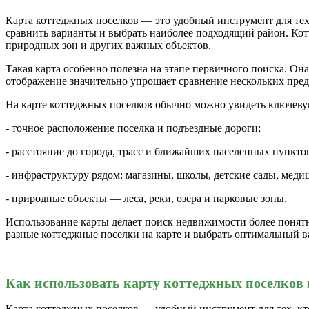
Карта коттеджных поселков — это удобный инструмент для тех
сравнить варианты и выбрать наиболее подходящий район. Котт
природных зон и других важных объектов.
Такая карта особенно полезна на этапе первичного поиска. Он
отображение значительно упрощает сравнение нескольких пред
На карте коттеджных поселков обычно можно увидеть ключев
- точное расположение поселка и подъездные дороги;
- расстояние до города, трасс и ближайших населенных пункто
- инфраструктуру рядом: магазины, школы, детские сады, мед
- природные объекты — леса, реки, озера и парковые зоны.
Использование карты делает поиск недвижимости более понят
разные коттеджные поселки на карте и выбрать оптимальный в
Как использовать карту коттеджных поселков 
Карта коттеджных поселков — удобный инструмент для тех, кт