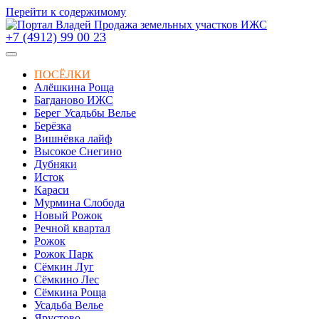
Перейти к содержимому
+7 (4912) 99 00 23
ПОСЁЛКИ
Алёшкина Роща
Багданово ИЖС
Берег Усадьбы Велье
Берёзка
Вишнёвка лайф
Высокое Снегино
Дубняки
Исток
Караси
Мурмина Слобода
Новый Рожок
Речной квартал
Рожок
Рожок Парк
Сёмкин Луг
Сёмкино Лес
Сёмкина Роща
Усадьба Велье
Ярустово