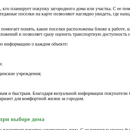
, кто планирует покупку загородного дома или участка. С ее п
еджные поселки на карте позволяют наглядно увидеть, где нахо
а помогает понять, какие поселки расположены ближе к работе, 
ложений и позволяет сразу оценить транспортную доступность 
ую информацию о каждом объекте:
в;
ицинские учреждения;
ным и быстрым. Благодаря визуальной информации покупатели м
ариант для комфортной жизни за городом.
при выборе дома
о планирует покупку загородного дома. С ее помощью можно бы