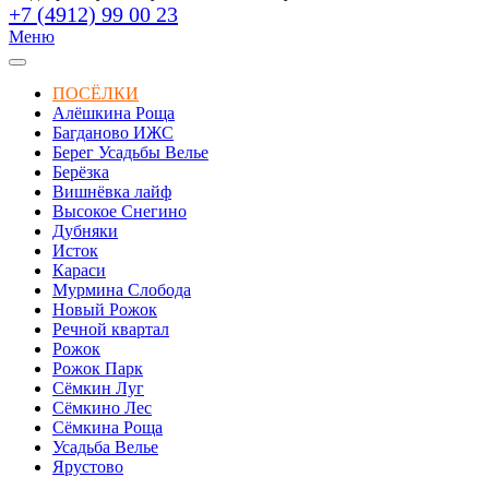
+7 (4912) 99 00 23
Меню
ПОСЁЛКИ
Алёшкина Роща
Багданово ИЖС
Берег Усадьбы Велье
Берёзка
Вишнёвка лайф
Высокое Снегино
Дубняки
Исток
Караси
Мурмина Слобода
Новый Рожок
Речной квартал
Рожок
Рожок Парк
Сёмкин Луг
Сёмкино Лес
Сёмкина Роща
Усадьба Велье
Ярустово