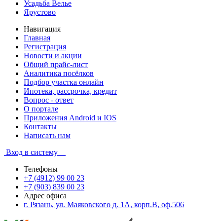
Усадьба Велье
Ярустово
Навигация
Главная
Регистрация
Новости и акции
Общий прайс-лист
Аналитика посёлков
Подбор участка онлайн
Ипотека, рассрочка, кредит
Вопрос - ответ
О портале
Приложения Android и IOS
Контакты
Написать нам
Вход в систему
Телефоны
+7 (4912) 99 00 23
+7 (903) 839 00 23
Адрес офиса
г. Рязань, ул. Маяковского д. 1А, корп.В, оф.506