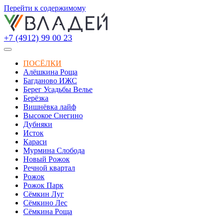
Перейти к содержимому
+7 (4912) 99 00 23
ПОСЁЛКИ
Алёшкина Роща
Багданово ИЖС
Берег Усадьбы Велье
Берёзка
Вишнёвка лайф
Высокое Снегино
Дубняки
Исток
Караси
Мурмина Слобода
Новый Рожок
Речной квартал
Рожок
Рожок Парк
Сёмкин Луг
Сёмкино Лес
Сёмкина Роща