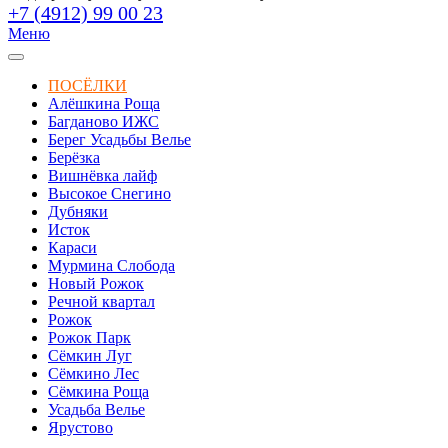
+7 (4912) 99 00 23
Меню
ПОСЁЛКИ
Алёшкина Роща
Багданово ИЖС
Берег Усадьбы Велье
Берёзка
Вишнёвка лайф
Высокое Снегино
Дубняки
Исток
Караси
Мурмина Слобода
Новый Рожок
Речной квартал
Рожок
Рожок Парк
Сёмкин Луг
Сёмкино Лес
Сёмкина Роща
Усадьба Велье
Ярустово