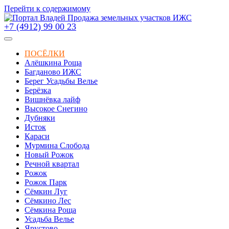
Перейти к содержимому
+7 (4912) 99 00 23
ПОСЁЛКИ
Алёшкина Роща
Багданово ИЖС
Берег Усадьбы Велье
Берёзка
Вишнёвка лайф
Высокое Снегино
Дубняки
Исток
Караси
Мурмина Слобода
Новый Рожок
Речной квартал
Рожок
Рожок Парк
Сёмкин Луг
Сёмкино Лес
Сёмкина Роща
Усадьба Велье
Ярустово