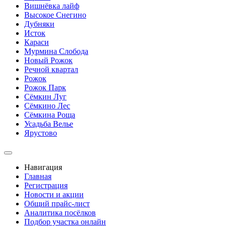
Вишнёвка лайф
Высокое Снегино
Дубняки
Исток
Караси
Мурмина Слобода
Новый Рожок
Речной квартал
Рожок
Рожок Парк
Сёмкин Луг
Сёмкино Лес
Сёмкина Роща
Усадьба Велье
Ярустово
Навигация
Главная
Регистрация
Новости и акции
Общий прайс-лист
Аналитика посёлков
Подбор участка онлайн