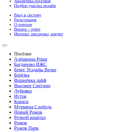
Аналитика посёлков
Подбор участка онлайн
Вход в систему
Регистрация
О портале
Вопрос - ответ
Ипотека, рассрочка, кредит
Посёлки
Алёшкина Роща
Багданово ИЖС
Берег Усадьбы Велье
Берёзка
Вишнёвка лайф
Высокое Снегино
Дубняки
Исток
Караси
Мурмина Слобода
Новый Рожок
Речной квартал
Рожок
Рожок Парк