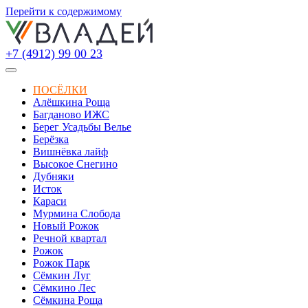
Перейти к содержимому
+7 (4912) 99 00 23
ПОСЁЛКИ
Алёшкина Роща
Багданово ИЖС
Берег Усадьбы Велье
Берёзка
Вишнёвка лайф
Высокое Снегино
Дубняки
Исток
Караси
Мурмина Слобода
Новый Рожок
Речной квартал
Рожок
Рожок Парк
Сёмкин Луг
Сёмкино Лес
Сёмкина Роща