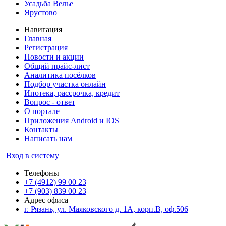
Усадьба Велье
Ярустово
Навигация
Главная
Регистрация
Новости и акции
Общий прайс-лист
Аналитика посёлков
Подбор участка онлайн
Ипотека, рассрочка, кредит
Вопрос - ответ
О портале
Приложения Android и IOS
Контакты
Написать нам
Вход в систему
Телефоны
+7 (4912) 99 00 23
+7 (903) 839 00 23
Адрес офиса
г. Рязань, ул. Маяковского д. 1А, корп.В, оф.506