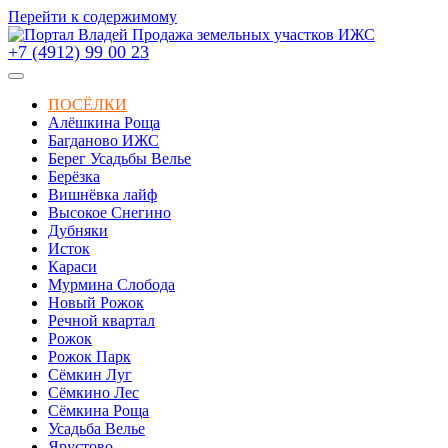
Перейти к содержимому
+7 (4912) 99 00 23
ПОСЁЛКИ
Алёшкина Роща
Багданово ИЖС
Берег Усадьбы Велье
Берёзка
Вишнёвка лайф
Высокое Снегино
Дубняки
Исток
Караси
Мурмина Слобода
Новый Рожок
Речной квартал
Рожок
Рожок Парк
Сёмкин Луг
Сёмкино Лес
Сёмкина Роща
Усадьба Велье
Ярустово