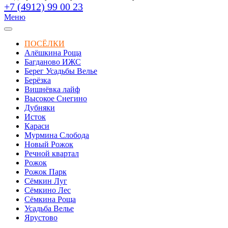
+7 (4912) 99 00 23
Меню
ПОСЁЛКИ
Алёшкина Роща
Багданово ИЖС
Берег Усадьбы Велье
Берёзка
Вишнёвка лайф
Высокое Снегино
Дубняки
Исток
Караси
Мурмина Слобода
Новый Рожок
Речной квартал
Рожок
Рожок Парк
Сёмкин Луг
Сёмкино Лес
Сёмкина Роща
Усадьба Велье
Ярустово