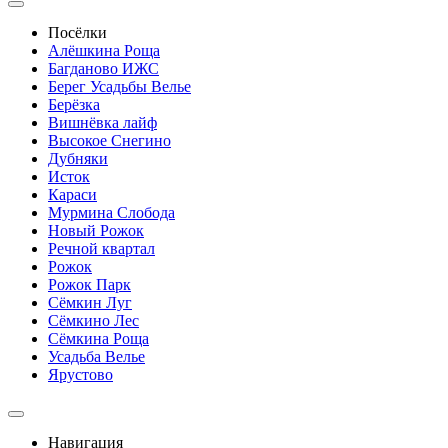
Посёлки
Алёшкина Роща
Багданово ИЖС
Берег Усадьбы Велье
Берёзка
Вишнёвка лайф
Высокое Снегино
Дубняки
Исток
Караси
Мурмина Слобода
Новый Рожок
Речной квартал
Рожок
Рожок Парк
Сёмкин Луг
Сёмкино Лес
Сёмкина Роща
Усадьба Велье
Ярустово
Навигация