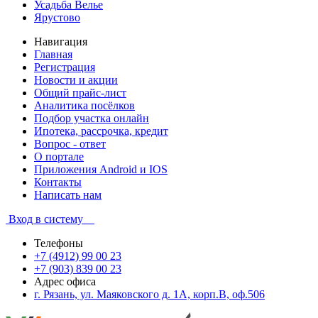
Усадьба Велье
Ярустово
Навигация
Главная
Регистрация
Новости и акции
Общий прайс-лист
Аналитика посёлков
Подбор участка онлайн
Ипотека, рассрочка, кредит
Вопрос - ответ
О портале
Приложения Android и IOS
Контакты
Написать нам
Вход в систему
Телефоны
+7 (4912) 99 00 23
+7 (903) 839 00 23
Адрес офиса
г. Рязань, ул. Маяковского д. 1А, корп.В, оф.506