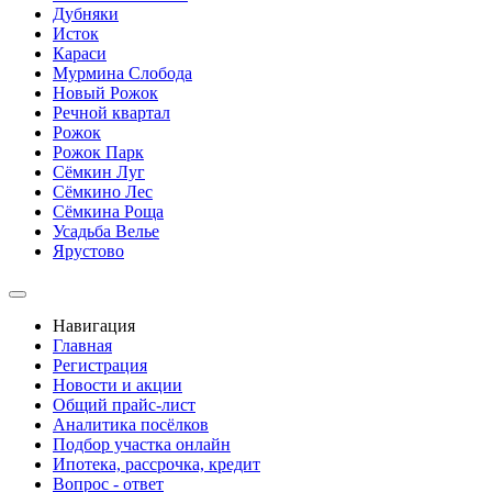
Дубняки
Исток
Караси
Мурмина Слобода
Новый Рожок
Речной квартал
Рожок
Рожок Парк
Сёмкин Луг
Сёмкино Лес
Сёмкина Роща
Усадьба Велье
Ярустово
Навигация
Главная
Регистрация
Новости и акции
Общий прайс-лист
Аналитика посёлков
Подбор участка онлайн
Ипотека, рассрочка, кредит
Вопрос - ответ