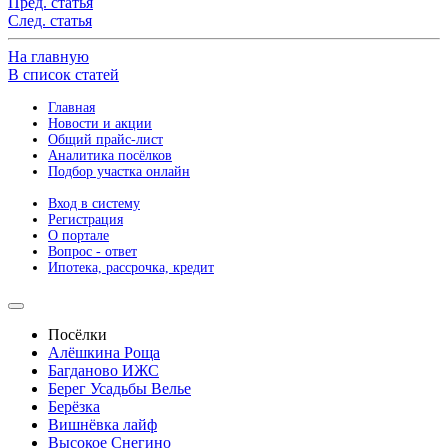
Пред. статья
След. статья
На главную
В список статей
Главная
Новости и акции
Общий прайс-лист
Аналитика посёлков
Подбор участка онлайн
Вход в систему
Регистрация
О портале
Вопрос - ответ
Ипотека, рассрочка, кредит
Посёлки
Алёшкина Роща
Багданово ИЖС
Берег Усадьбы Велье
Берёзка
Вишнёвка лайф
Высокое Снегино