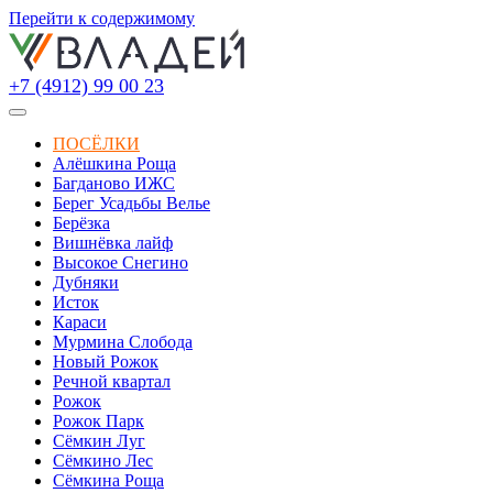
Перейти к содержимому
+7 (4912) 99 00 23
ПОСЁЛКИ
Алёшкина Роща
Багданово ИЖС
Берег Усадьбы Велье
Берёзка
Вишнёвка лайф
Высокое Снегино
Дубняки
Исток
Караси
Мурмина Слобода
Новый Рожок
Речной квартал
Рожок
Рожок Парк
Сёмкин Луг
Сёмкино Лес
Сёмкина Роща