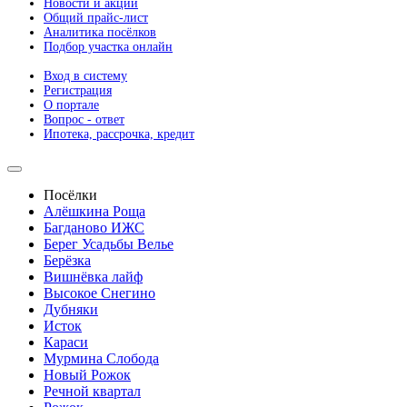
Новости и акции
Общий прайс-лист
Аналитика посёлков
Подбор участка онлайн
Вход в систему
Регистрация
О портале
Вопрос - ответ
Ипотека, рассрочка, кредит
Посёлки
Алёшкина Роща
Багданово ИЖС
Берег Усадьбы Велье
Берёзка
Вишнёвка лайф
Высокое Снегино
Дубняки
Исток
Караси
Мурмина Слобода
Новый Рожок
Речной квартал