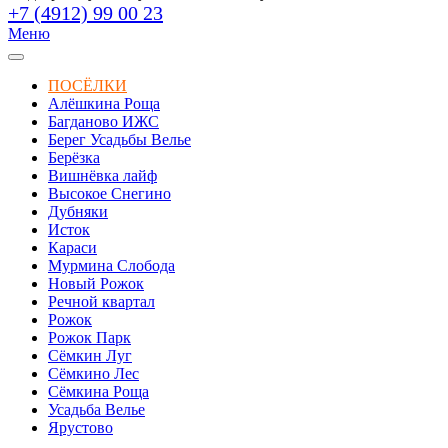
+7 (4912) 99 00 23
Меню
ПОСЁЛКИ
Алёшкина Роща
Багданово ИЖС
Берег Усадьбы Велье
Берёзка
Вишнёвка лайф
Высокое Снегино
Дубняки
Исток
Караси
Мурмина Слобода
Новый Рожок
Речной квартал
Рожок
Рожок Парк
Сёмкин Луг
Сёмкино Лес
Сёмкина Роща
Усадьба Велье
Ярустово