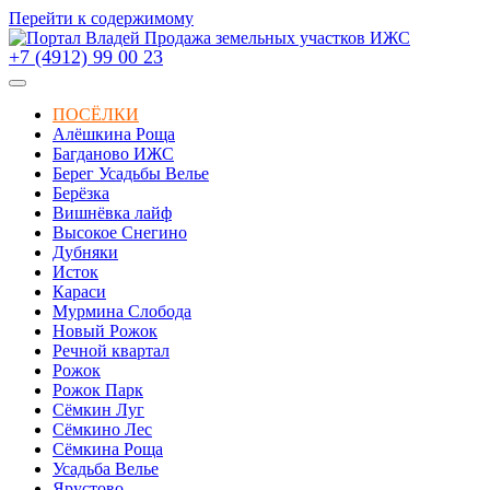
Перейти к содержимому
+7 (4912) 99 00 23
ПОСЁЛКИ
Алёшкина Роща
Багданово ИЖС
Берег Усадьбы Велье
Берёзка
Вишнёвка лайф
Высокое Снегино
Дубняки
Исток
Караси
Мурмина Слобода
Новый Рожок
Речной квартал
Рожок
Рожок Парк
Сёмкин Луг
Сёмкино Лес
Сёмкина Роща
Усадьба Велье
Ярустово