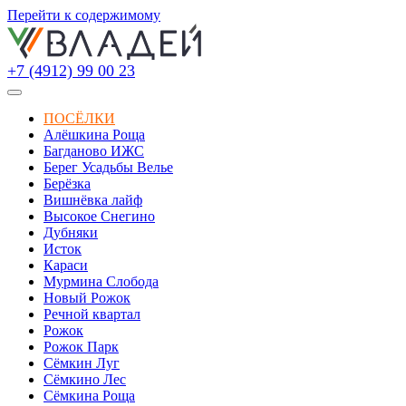
Перейти к содержимому
+7 (4912) 99 00 23
ПОСЁЛКИ
Алёшкина Роща
Багданово ИЖС
Берег Усадьбы Велье
Берёзка
Вишнёвка лайф
Высокое Снегино
Дубняки
Исток
Караси
Мурмина Слобода
Новый Рожок
Речной квартал
Рожок
Рожок Парк
Сёмкин Луг
Сёмкино Лес
Сёмкина Роща