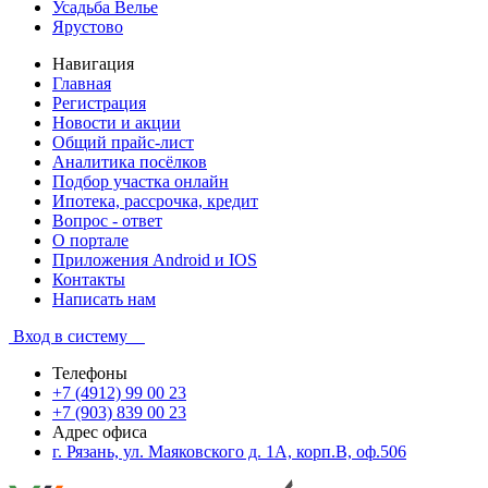
Усадьба Велье
Ярустово
Навигация
Главная
Регистрация
Новости и акции
Общий прайс-лист
Аналитика посёлков
Подбор участка онлайн
Ипотека, рассрочка, кредит
Вопрос - ответ
О портале
Приложения Android и IOS
Контакты
Написать нам
Вход в систему
Телефоны
+7 (4912) 99 00 23
+7 (903) 839 00 23
Адрес офиса
г. Рязань, ул. Маяковского д. 1А, корп.В, оф.506