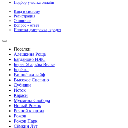
Подбор участка онлайн
Вход в систему
Регистрация
О портале
Вопрос - ответ
Ипотека, рассрочка, кредит
Посёлки
Алёшкина Роща
Багданово ИЖС
Берег Усадьбы Велье
Берёзка
Вишнёвка лайф
Высокое Снегино
Дубняки
Исток
Караси
Мурмина Слобода
Новый Рожок
Речной квартал
Рожок
Рожок Парк
Сёмкин Луг