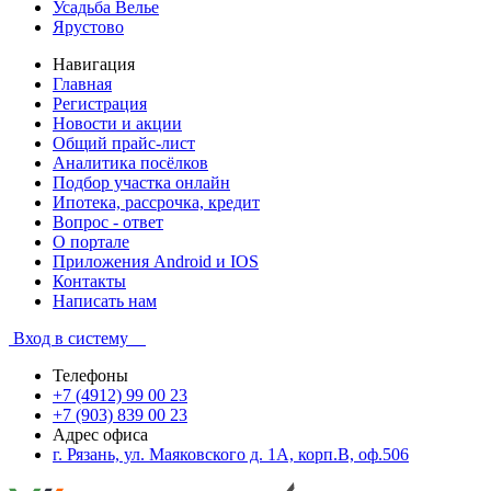
Усадьба Велье
Ярустово
Навигация
Главная
Регистрация
Новости и акции
Общий прайс-лист
Аналитика посёлков
Подбор участка онлайн
Ипотека, рассрочка, кредит
Вопрос - ответ
О портале
Приложения Android и IOS
Контакты
Написать нам
Вход в систему
Телефоны
+7 (4912) 99 00 23
+7 (903) 839 00 23
Адрес офиса
г. Рязань, ул. Маяковского д. 1А, корп.В, оф.506