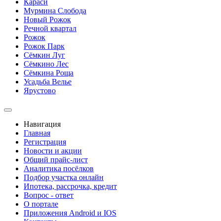
Караси
Мурмина Слобода
Новый Рожок
Речной квартал
Рожок
Рожок Парк
Сёмкин Луг
Сёмкино Лес
Сёмкина Роща
Усадьба Велье
Ярустово
Навигация
Главная
Регистрация
Новости и акции
Общий прайс-лист
Аналитика посёлков
Подбор участка онлайн
Ипотека, рассрочка, кредит
Вопрос - ответ
О портале
Приложения Android и IOS