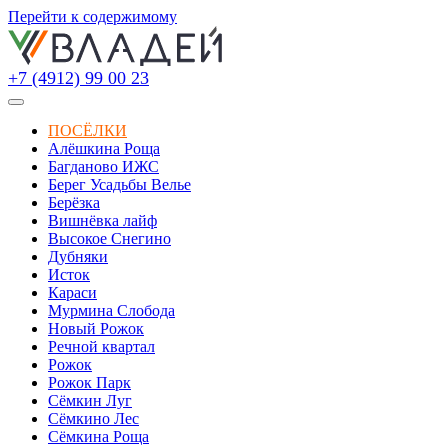
Перейти к содержимому
+7 (4912) 99 00 23
ПОСЁЛКИ
Алёшкина Роща
Багданово ИЖС
Берег Усадьбы Велье
Берёзка
Вишнёвка лайф
Высокое Снегино
Дубняки
Исток
Караси
Мурмина Слобода
Новый Рожок
Речной квартал
Рожок
Рожок Парк
Сёмкин Луг
Сёмкино Лес
Сёмкина Роща