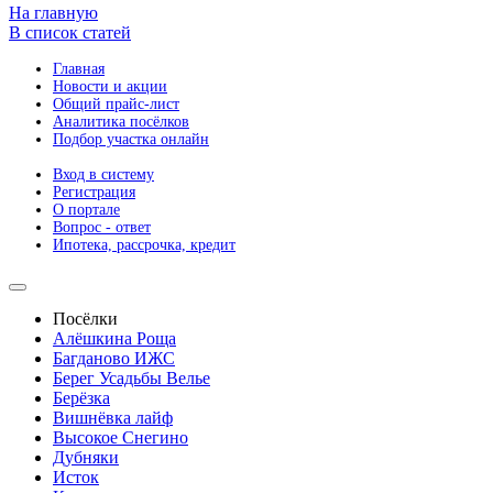
На главную
В список статей
Главная
Новости и акции
Общий прайс-лист
Аналитика посёлков
Подбор участка онлайн
Вход в систему
Регистрация
О портале
Вопрос - ответ
Ипотека, рассрочка, кредит
Посёлки
Алёшкина Роща
Багданово ИЖС
Берег Усадьбы Велье
Берёзка
Вишнёвка лайф
Высокое Снегино
Дубняки
Исток