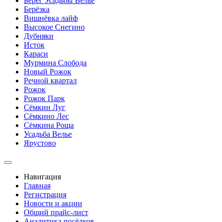
Берег Усадьбы Велье
Берёзка
Вишнёвка лайф
Высокое Снегино
Дубняки
Исток
Караси
Мурмина Слобода
Новый Рожок
Речной квартал
Рожок
Рожок Парк
Сёмкин Луг
Сёмкино Лес
Сёмкина Роща
Усадьба Велье
Ярустово
Навигация
Главная
Регистрация
Новости и акции
Общий прайс-лист
Аналитика посёлков