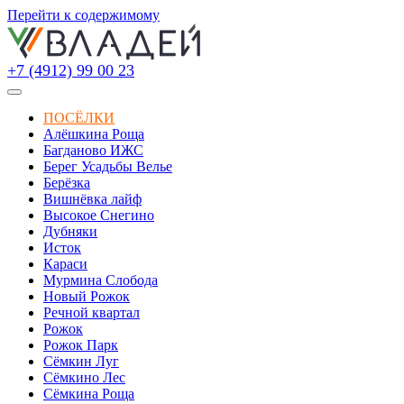
Перейти к содержимому
+7 (4912) 99 00 23
ПОСЁЛКИ
Алёшкина Роща
Багданово ИЖС
Берег Усадьбы Велье
Берёзка
Вишнёвка лайф
Высокое Снегино
Дубняки
Исток
Караси
Мурмина Слобода
Новый Рожок
Речной квартал
Рожок
Рожок Парк
Сёмкин Луг
Сёмкино Лес
Сёмкина Роща