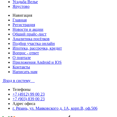
Усадьба Велье
Ярустово
Навигация
Главная
Регистрация
Новости и акции
Общий прайс-лист
Аналитика посёлков
Подбор участка онлайн
Ипотека, рассрочка, кредит
Вопрос - ответ
О портале
Приложения Android и IOS
Контакты
Написать нам
Вход в систему
Телефоны
+7 (4912) 99 00 23
+7 (903) 839 00 23
Адрес офиса
г. Рязань, ул. Маяковского д. 1А, корп.В, оф.506