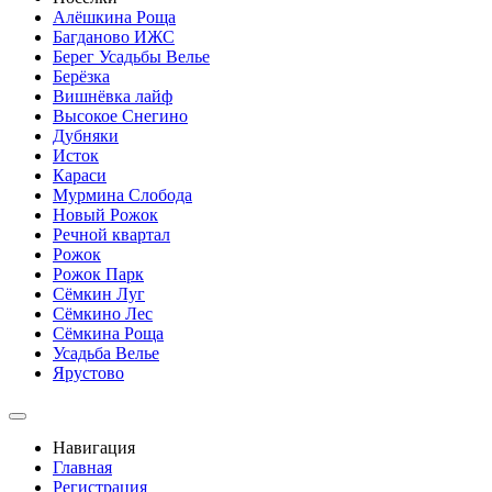
Алёшкина Роща
Багданово ИЖС
Берег Усадьбы Велье
Берёзка
Вишнёвка лайф
Высокое Снегино
Дубняки
Исток
Караси
Мурмина Слобода
Новый Рожок
Речной квартал
Рожок
Рожок Парк
Сёмкин Луг
Сёмкино Лес
Сёмкина Роща
Усадьба Велье
Ярустово
Навигация
Главная
Регистрация