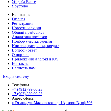
Усадьба Велье
Ярустово
Навигация
Главная
Регистрация
Новости и акции
Общий прайс-лист
Аналитика посёлков
Подбор участка онлайн
Ипотека, рассрочка, кредит
Вопрос - ответ
О портале
Приложения Android и IOS
Контакты
Написать нам
Вход в систему
Телефоны
+7 (4912) 99 00 23
+7 (903) 839 00 23
Адрес офиса
г. Рязань, ул. Маяковского д. 1А, корп.В, оф.506