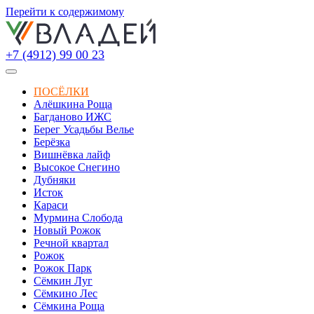
Перейти к содержимому
+7 (4912) 99 00 23
ПОСЁЛКИ
Алёшкина Роща
Багданово ИЖС
Берег Усадьбы Велье
Берёзка
Вишнёвка лайф
Высокое Снегино
Дубняки
Исток
Караси
Мурмина Слобода
Новый Рожок
Речной квартал
Рожок
Рожок Парк
Сёмкин Луг
Сёмкино Лес
Сёмкина Роща