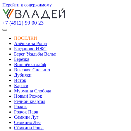
Перейти к содержимому
+7 (4912) 99 00 23
ПОСЁЛКИ
Алёшкина Роща
Багданово ИЖС
Берег Усадьбы Велье
Берёзка
Вишнёвка лайф
Высокое Снегино
Дубняки
Исток
Караси
Мурмина Слобода
Новый Рожок
Речной квартал
Рожок
Рожок Парк
Сёмкин Луг
Сёмкино Лес
Сёмкина Роща