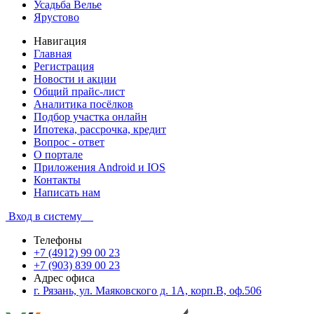
Усадьба Велье
Ярустово
Навигация
Главная
Регистрация
Новости и акции
Общий прайс-лист
Аналитика посёлков
Подбор участка онлайн
Ипотека, рассрочка, кредит
Вопрос - ответ
О портале
Приложения Android и IOS
Контакты
Написать нам
Вход в систему
Телефоны
+7 (4912) 99 00 23
+7 (903) 839 00 23
Адрес офиса
г. Рязань, ул. Маяковского д. 1А, корп.В, оф.506