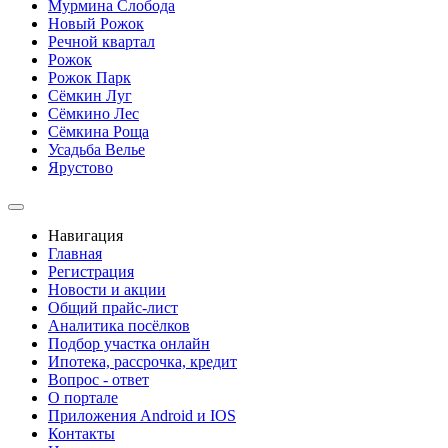
Мурмина Слобода
Новый Рожок
Речной квартал
Рожок
Рожок Парк
Сёмкин Луг
Сёмкино Лес
Сёмкина Роща
Усадьба Велье
Ярустово
Навигация
Главная
Регистрация
Новости и акции
Общий прайс-лист
Аналитика посёлков
Подбор участка онлайн
Ипотека, рассрочка, кредит
Вопрос - ответ
О портале
Приложения Android и IOS
Контакты