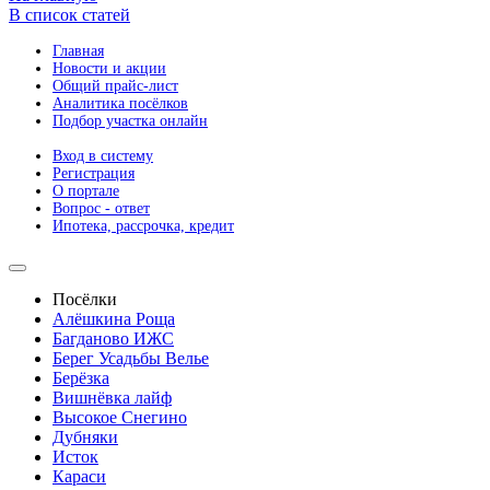
В список статей
Главная
Новости и акции
Общий прайс-лист
Аналитика посёлков
Подбор участка онлайн
Вход в систему
Регистрация
О портале
Вопрос - ответ
Ипотека, рассрочка, кредит
Посёлки
Алёшкина Роща
Багданово ИЖС
Берег Усадьбы Велье
Берёзка
Вишнёвка лайф
Высокое Снегино
Дубняки
Исток
Караси