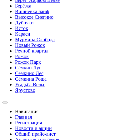
Берег Усадьбы Велье
Берёзка
Вишнёвка лайф
Высокое Снегино
Дубняки
Исток
Караси
Мурмина Слобода
Новый Рожок
Речной квартал
Рожок
Рожок Парк
Сёмкин Луг
Сёмкино Лес
Сёмкина Роща
Усадьба Велье
Ярустово
Навигация
Главная
Регистрация
Новости и акции
Общий прайс-лист
Аналитика посёлков