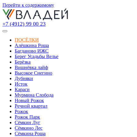
Перейти к содержимому
+7 (4912) 99 00 23
ПОСЁЛКИ
Алёшкина Роща
Багданово ИЖС
Берег Усадьбы Велье
Берёзка
Вишнёвка лайф
Высокое Снегино
Дубняки
Исток
Караси
Мурмина Слобода
Новый Рожок
Речной квартал
Рожок
Рожок Парк
Сёмкин Луг
Сёмкино Лес
Сёмкина Роща