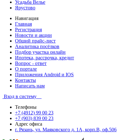
Усадьба Велье
Ярустово
Навигация
Главная
Регистрация
Новости и акции
Общий прайс-лист
Аналитика посёлков
Подбор участка онлайн
Ипотека, рассрочка, кредит
Вопрос - ответ
О портале
Приложения Android и IOS
Контакты
Написать нам
Вход в систему
Телефоны
+7 (4912) 99 00 23
+7 (903) 839 00 23
Адрес офиса
г. Рязань, ул. Маяковского д. 1А, корп.В, оф.506