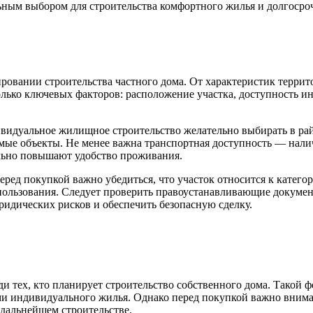
ьным выбором для строительства комфортного жилья и долгоср
С
вании строительства частного дома. От характеристик террито
лько ключевых факторов: расположение участка, доступность и
ивидуальное жилищное строительство желательно выбирать в ра
мые объекты. Не менее важна транспортная доступность — нали
ельно повышают удобство проживания.
ред покупкой важно убедиться, что участок относится к катег
пользования. Следует проверить правоустанавливающие докумен
ридических рисков и обеспечить безопасную сделку.
 тех, кто планирует строительство собственного дома. Такой ф
и индивидуального жилья. Однако перед покупкой важно внимат
дальнейшем строительстве.