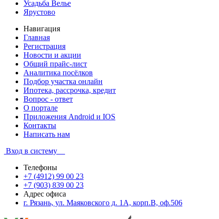
Усадьба Велье
Ярустово
Навигация
Главная
Регистрация
Новости и акции
Общий прайс-лист
Аналитика посёлков
Подбор участка онлайн
Ипотека, рассрочка, кредит
Вопрос - ответ
О портале
Приложения Android и IOS
Контакты
Написать нам
Вход в систему
Телефоны
+7 (4912) 99 00 23
+7 (903) 839 00 23
Адрес офиса
г. Рязань, ул. Маяковского д. 1А, корп.В, оф.506