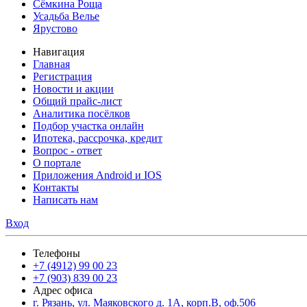
Сёмкина Роща
Усадьба Велье
Ярустово
Навигация
Главная
Регистрация
Новости и акции
Общий прайс-лист
Аналитика посёлков
Подбор участка онлайн
Ипотека, рассрочка, кредит
Вопрос - ответ
О портале
Приложения Android и IOS
Контакты
Написать нам
Вход
Телефоны
+7 (4912) 99 00 23
+7 (903) 839 00 23
Адрес офиса
г. Рязань, ул. Маяковского д. 1А, корп.В, оф.506