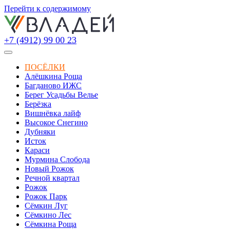
Перейти к содержимому
+7 (4912) 99 00 23
ПОСЁЛКИ
Алёшкина Роща
Багданово ИЖС
Берег Усадьбы Велье
Берёзка
Вишнёвка лайф
Высокое Снегино
Дубняки
Исток
Караси
Мурмина Слобода
Новый Рожок
Речной квартал
Рожок
Рожок Парк
Сёмкин Луг
Сёмкино Лес
Сёмкина Роща