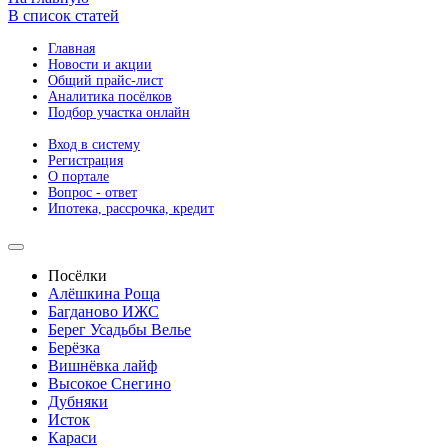
В список статей
Главная
Новости и акции
Общий прайс-лист
Аналитика посёлков
Подбор участка онлайн
Вход в систему
Регистрация
О портале
Вопрос - ответ
Ипотека, рассрочка, кредит
Посёлки
Алёшкина Роща
Багданово ИЖС
Берег Усадьбы Велье
Берёзка
Вишнёвка лайф
Высокое Снегино
Дубняки
Исток
Караси