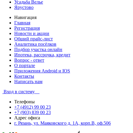
Усадьба Велье
Ярустово
Навигация
Главная
Регистрация
Новости и акции
Общий прайс-лист
Аналитика посёлков
Подбор участка онлайн
Ипотека, рассрочка, кредит
Вопрос - ответ
О портале
Приложения Android и IOS
Контакты
Написать нам
Вход в систему
Телефоны
+7 (4912) 99 00 23
+7 (903) 839 00 23
Адрес офиса
г. Рязань, ул. Маяковского д. 1А, корп.В, оф.506