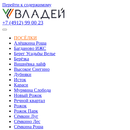
Перейти к содержимому
+7 (4912) 99 00 23
ПОСЁЛКИ
Алёшкина Роща
Багданово ИЖС
Берег Усадьбы Велье
Берёзка
Вишнёвка лайф
Высокое Снегино
Дубняки
Исток
Караси
Мурмина Слобода
Новый Рожок
Речной квартал
Рожок
Рожок Парк
Сёмкин Луг
Сёмкино Лес
Сёмкина Роща