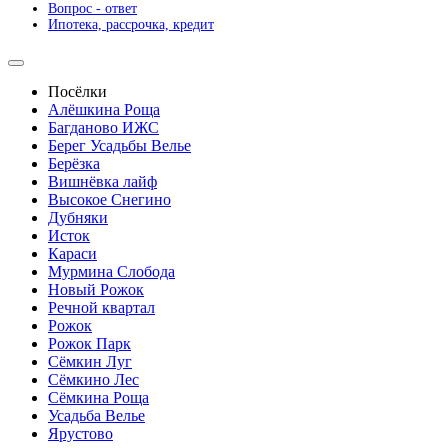
Вопрос - ответ
Ипотека, рассрочка, кредит
Посёлки
Алёшкина Роща
Багданово ИЖС
Берег Усадьбы Велье
Берёзка
Вишнёвка лайф
Высокое Снегино
Дубняки
Исток
Караси
Мурмина Слобода
Новый Рожок
Речной квартал
Рожок
Рожок Парк
Сёмкин Луг
Сёмкино Лес
Сёмкина Роща
Усадьба Велье
Ярустово