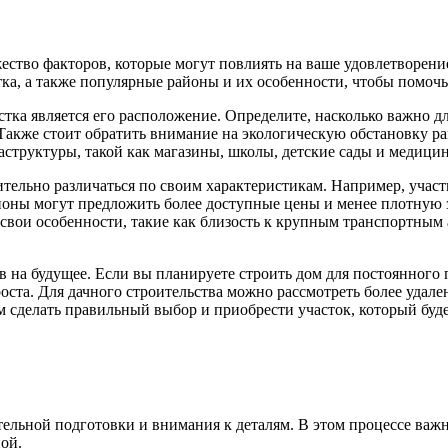
ество факторов, которые могут повлиять на ваше удовлетворени
ка, а также популярные районы и их особенности, чтобы помочь
ка является его расположение. Определите, насколько важно дл
Также стоит обратить внимание на экологическую обстановку ра
структуры, такой как магазины, школы, детские сады и медици
ительно различаться по своим характеристикам. Например, учас
ны могут предложить более доступные цены и менее плотную за
свои особенности, такие как близость к крупным транспортным
 на будущее. Если вы планируете строить дом для постоянного 
та. Для дачного строительства можно рассмотреть более удален
м сделать правильный выбор и приобрести участок, который буд
ельной подготовки и внимания к деталям. В этом процессе важн
ой.