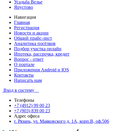
Усадьба Велье
Ярустово
Навигация
Главная
Регистрация
Новости и акции
Общий прайс-лист
Аналитика посёлков
Подбор участка онлайн
Ипотека, рассрочка, кредит
Вопрос - ответ
О портале
Приложения Android и IOS
Контакты
Написать нам
Вход в систему
Телефоны
+7 (4912) 99 00 23
+7 (903) 839 00 23
Адрес офиса
г. Рязань, ул. Маяковского д. 1А, корп.В, оф.506