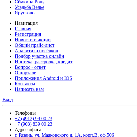
Сёмкина Роща
Усадьба Велье
Ярустово
Навигация
Главная
Регистрация
Новости и акции
Общий прайс-лист
Аналитика посёлков
Подбор участка онлайн
Ипотека, рассрочка, кредит
Вопрос - ответ
О портале
Приложения Android и IOS
Контакты
Написать нам
Вход
Телефоны
+7 (4912) 99 00 23
+7 (903) 839 00 23
Адрес офиса
г. Рязань, ул. Маяковского д. 1А, корп.В, оф.506