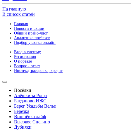
На главную
В список статей
Главная
Новости и акции
Общий прайс-лист
Аналитика посёлков
Подбор участка онлайн
Вход в систему
Регистрация
О портале
Вопрос - ответ
Ипотека, рассрочка, кредит
Посёлки
Алёшкина Роща
Багданово ИЖС
Берег Усадьбы Велье
Берёзка
Вишнёвка лайф
Высокое Снегино
Дубняки