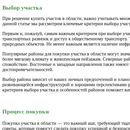
Выбор участка
При решении купить участок в области, важно учитывать множ
данной статье мы рассмотрим ключевые критерии выбора участ
Первым и, пожалуй, самым важным критерием при выборе участ
транспортных развязок и доступ к общественному транспорту. 
природных объектов. Не менее важным является наличие инфра
Популярные районы для покупки участка в области могут знач
более мягкому климату и живописным пейзажам. Северные райо
спокойствие. Восточные и западные направления также имеют 
достопримечательностей.
Выбор района зависит от ваших личных предпочтений и планов
развивающейся инфраструктурой и хорошими перспективами рос
критериев выбора участка и особенностей районов поможет ва
Процесс покупки
Покупка участка в области — это важный шаг, требующий тщат
советы, которые помогут сделать покупку успешной и безопасн