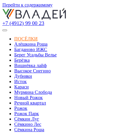
Перейти к содержимому
+7 (4912) 99 00 23
ПОСЁЛКИ
Алёшкина Роща
Багданово ИЖС
Берег Усадьбы Велье
Берёзка
Вишнёвка лайф
Высокое Снегино
Дубняки
Исток
Караси
Мурмина Слобода
Новый Рожок
Речной квартал
Рожок
Рожок Парк
Сёмкин Луг
Сёмкино Лес
Сёмкина Роща