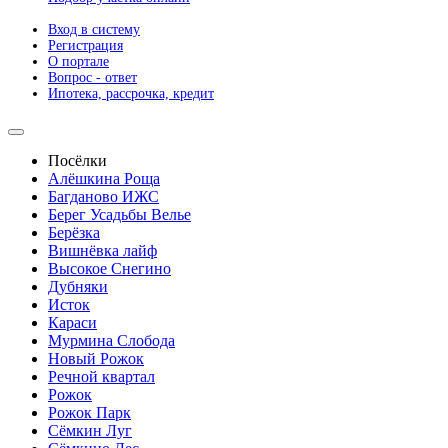
Вход в систему
Регистрация
О портале
Вопрос - ответ
Ипотека, рассрочка, кредит
Посёлки
Алёшкина Роща
Багданово ИЖС
Берег Усадьбы Велье
Берёзка
Вишнёвка лайф
Высокое Снегино
Дубняки
Исток
Караси
Мурмина Слобода
Новый Рожок
Речной квартал
Рожок
Рожок Парк
Сёмкин Луг