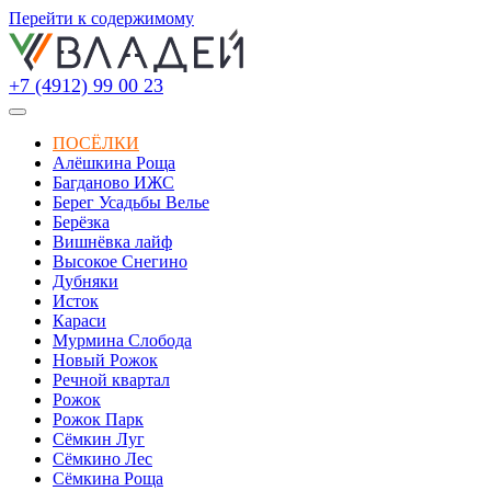
Перейти к содержимому
+7 (4912) 99 00 23
ПОСЁЛКИ
Алёшкина Роща
Багданово ИЖС
Берег Усадьбы Велье
Берёзка
Вишнёвка лайф
Высокое Снегино
Дубняки
Исток
Караси
Мурмина Слобода
Новый Рожок
Речной квартал
Рожок
Рожок Парк
Сёмкин Луг
Сёмкино Лес
Сёмкина Роща