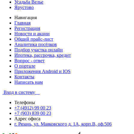
Усадьба Велье
Ярустово
Навигация
Главная
Регистрация
Новости и акции
Общий прайс-лист
Аналитика посёлков
Подбор участка онлайн
Ипотека, рассрочка, кредит
Вопрос - ответ
О портале
Приложения Android и IOS
Контакты
Написать нам
Вход в систему
Телефоны
+7 (4912) 99 00 23
+7 (903) 839 00 23
Адрес офиса
г. Рязань, ул. Маяковского д. 1А, корп.В, оф.506