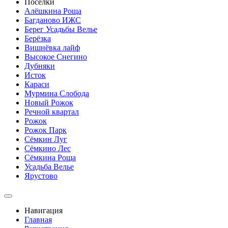
Посёлки
Алёшкина Роща
Багданово ИЖС
Берег Усадьбы Велье
Берёзка
Вишнёвка лайф
Высокое Снегино
Дубняки
Исток
Караси
Мурмина Слобода
Новый Рожок
Речной квартал
Рожок
Рожок Парк
Сёмкин Луг
Сёмкино Лес
Сёмкина Роща
Усадьба Велье
Ярустово
Навигация
Главная