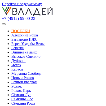
Перейти к содержимому
+7 (4912) 99 00 23
ПОСЁЛКИ
Алёшкина Роща
Багданово ИЖС
Берег Усадьбы Велье
Берёзка
Вишнёвка лайф
Высокое Снегино
Дубняки
Исток
Караси
Мурмина Слобода
Новый Рожок
Речной квартал
Рожок
Рожок Парк
Сёмкин Луг
Сёмкино Лес
Сёмкина Роща