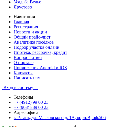
Усадьба Велье
Ярустово
Навигация
Главная
Регистрация
Новости и акции
Общий прайс-лист
Аналитика посёлков
Подбор участка онлайн
Ипотека, рассрочка, кредит
Вопрос - ответ
О портале
Приложения Android и IOS
Контакты
Написать нам
Вход в систему
Телефоны
+7 (4912) 99 00 23
+7 (903) 839 00 23
Адрес офиса
г. Рязань, ул. Маяковского д. 1А, корп.В, оф.506