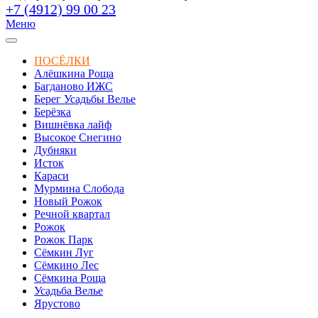
+7 (4912) 99 00 23
Меню
ПОСЁЛКИ
Алёшкина Роща
Багданово ИЖС
Берег Усадьбы Велье
Берёзка
Вишнёвка лайф
Высокое Снегино
Дубняки
Исток
Караси
Мурмина Слобода
Новый Рожок
Речной квартал
Рожок
Рожок Парк
Сёмкин Луг
Сёмкино Лес
Сёмкина Роща
Усадьба Велье
Ярустово