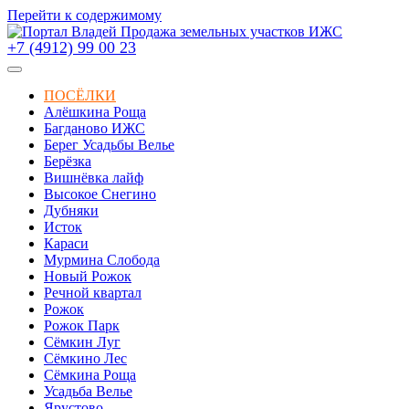
Перейти к содержимому
+7 (4912) 99 00 23
ПОСЁЛКИ
Алёшкина Роща
Багданово ИЖС
Берег Усадьбы Велье
Берёзка
Вишнёвка лайф
Высокое Снегино
Дубняки
Исток
Караси
Мурмина Слобода
Новый Рожок
Речной квартал
Рожок
Рожок Парк
Сёмкин Луг
Сёмкино Лес
Сёмкина Роща
Усадьба Велье
Ярустово