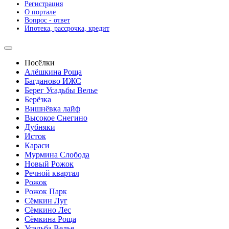
Регистрация
О портале
Вопрос - ответ
Ипотека, рассрочка, кредит
Посёлки
Алёшкина Роща
Багданово ИЖС
Берег Усадьбы Велье
Берёзка
Вишнёвка лайф
Высокое Снегино
Дубняки
Исток
Караси
Мурмина Слобода
Новый Рожок
Речной квартал
Рожок
Рожок Парк
Сёмкин Луг
Сёмкино Лес
Сёмкина Роща
Усадьба Велье